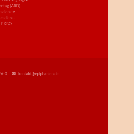
nntag (ARD)
sdienste
esdienst
e EKBO
226-0
kontakt@epiphanien.de
