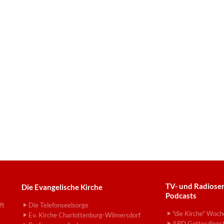
TV- und Radiose
Die Evangelische Kirche
Podcasts
ft
Die Telefonseelsorge
"die Kirche" Woch
Ev. Kirche Charlottenburg-Wilmersdorf
ARD Gottesdiens