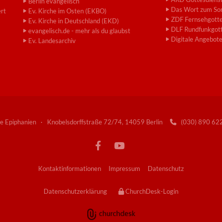
Berlin evangelisch
Das Wort zum So
ert
Ev. Kirche im Osten (EKBO)
ZDF Fernsehgotte
Ev. Kirche in Deutschland (EKD)
DLF Rundfunkgott
evangelisch.de - mehr als du glaubst
Digitale Angebot
Ev. Landesarchiv
e Epiphanien · Knobelsdorffstraße 72/74, 14059 Berlin
(030) 890 6

Kontaktinformationen
Impressum
Datenschutz
Datenschutzerklärung
ChurchDesk-Login