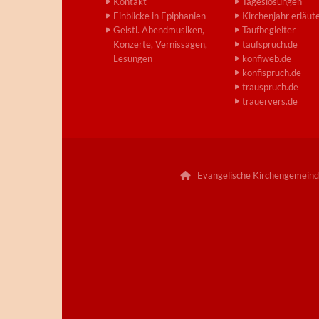
Kontakt
Tageslosungen
Einblicke in Epiphanien
Kirchenjahr erläut
Geistl. Abendmusiken,
Taufbegleiter
Konzerte, Vernissagen,
taufspruch.de
Lesungen
konfiweb.de
konfispruch.de
trauspruch.de
trauervers.de
Evangelische Kirchengemeind
