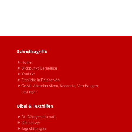
Schnellzugriffe
Home
Blickpunkt Gemeinde
Kontakt
Einblicke in Epiphanien
Geistl. Abendmusiken, Konzerte, Vernissagen,
Lesungen
Bibel & Texthilfen
Dt. Bibelgesellschaft
Bibelserver
Tageslosungen