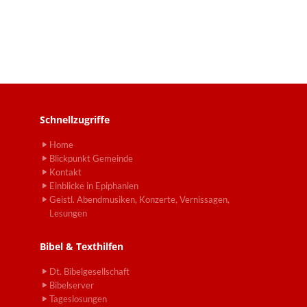
Schnellzugriffe
Home
Blickpunkt Gemeinde
Kontakt
Einblicke in Epiphanien
Geistl. Abendmusiken, Konzerte, Vernissagen,
Lesungen
Bibel & Texthilfen
Dt. Bibelgesellschaft
Bibelserver
Tageslosungen