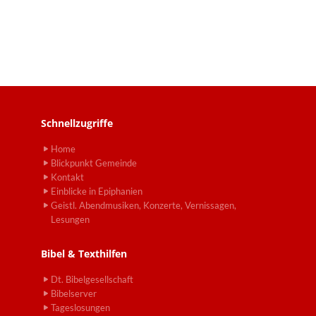
Schnellzugriffe
Home
Blickpunkt Gemeinde
Kontakt
Einblicke in Epiphanien
Geistl. Abendmusiken, Konzerte, Vernissagen,
Lesungen
Bibel & Texthilfen
Dt. Bibelgesellschaft
Bibelserver
Tageslosungen