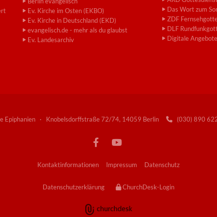
Berlin evangelisch
Das Wort zum So
ert
Ev. Kirche im Osten (EKBO)
ZDF Fernsehgotte
Ev. Kirche in Deutschland (EKD)
DLF Rundfunkgott
evangelisch.de - mehr als du glaubst
Digitale Angebot
Ev. Landesarchiv
e Epiphanien · Knobelsdorffstraße 72/74, 14059 Berlin
(030) 890 6

Kontaktinformationen
Impressum
Datenschutz
Datenschutzerklärung
ChurchDesk-Login