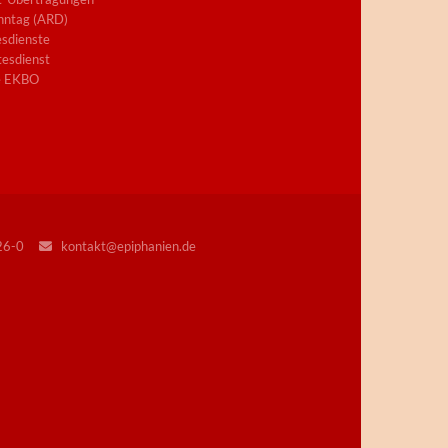
nntag (ARD)
sdienste
esdienst
e EKBO
226-0
kontakt@epiphanien.de
