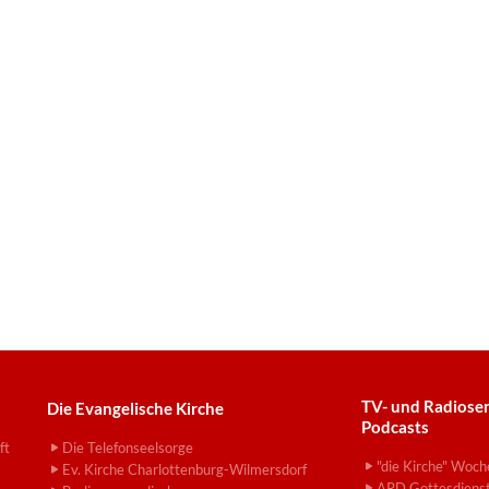
TV- und Radiose
Die Evangelische Kirche
Podcasts
ft
Die Telefonseelsorge
"die Kirche" Woch
Ev. Kirche Charlottenburg-Wilmersdorf
ARD Gottesdiens