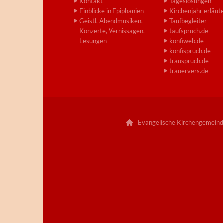
Kontakt
Tageslosungen
Einblicke in Epiphanien
Kirchenjahr erläut
Geistl. Abendmusiken,
Taufbegleiter
Konzerte, Vernissagen,
taufspruch.de
Lesungen
konfiweb.de
konfispruch.de
trauspruch.de
trauervers.de
Evangelische Kirchengemeind
