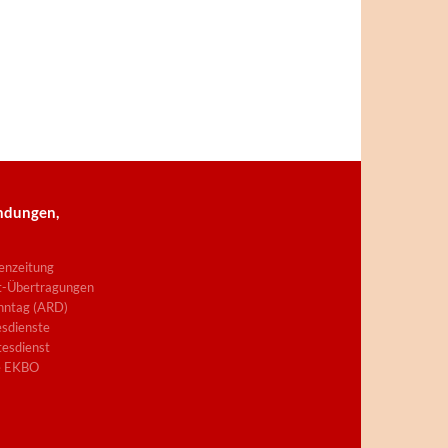
ndungen,
enzeitung
t-Übertragungen
nntag (ARD)
sdienste
esdienst
e EKBO