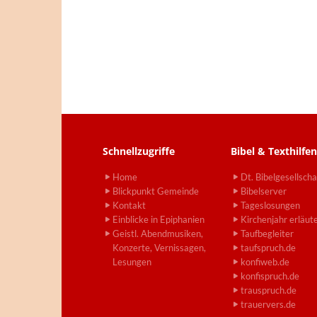
Schnellzugriffe
Bibel & Texthilfen
Home
Dt. Bibelgesellscha
Blickpunkt Gemeinde
Bibelserver
Kontakt
Tageslosungen
Einblicke in Epiphanien
Kirchenjahr erläut
Geistl. Abendmusiken,
Taufbegleiter
Konzerte, Vernissagen,
taufspruch.de
Lesungen
konfiweb.de
konfispruch.de
trauspruch.de
trauervers.de