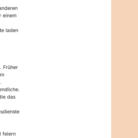
 anderen
r einem
te laden
. Früher
um
,
ndliche.
die das
esdienste
 feiern