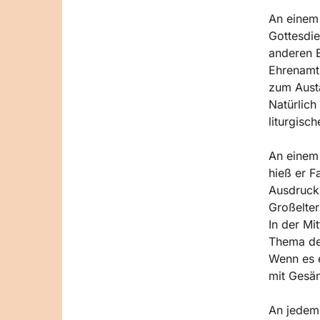
An einem 
Gottesdie
anderen E
Ehrenamtl
zum Aust
Natürlich
liturgisc
An einem 
hieß er F
Ausdruck,
Großelter
In der Mi
Thema des
Wenn es e
mit Gesän
An jedem 