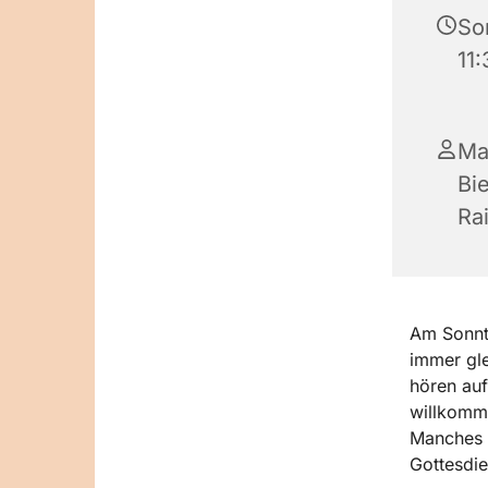
So
11
Ma
Bi
Ra
Am Sonnta
immer gle
hören auf
willkomm
Manches ä
Gottesdie