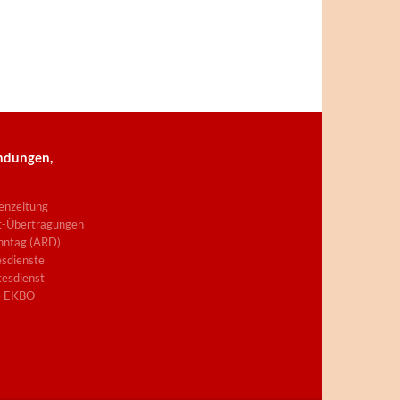
ndungen,
enzeitung
t-Übertragungen
nntag (ARD)
sdienste
esdienst
e EKBO