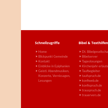
Schnellzugriffe
Bibel & Texthilfen
Home
Dt. Bibelgesellscha
Blickpunkt Gemeinde
Bibelserver
Kontakt
Tageslosungen
Einblicke in Epiphanien
Kirchenjahr erläut
Geistl. Abendmusiken,
Taufbegleiter
Konzerte, Vernissagen,
taufspruch.de
Lesungen
konfiweb.de
konfispruch.de
trauspruch.de
trauervers.de