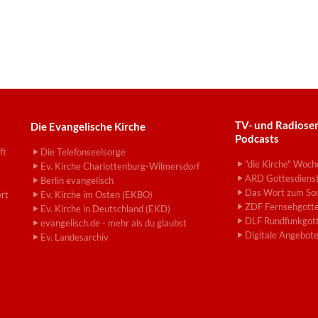
TV- und Radiose
Die Evangelische Kirche
Podcasts
ft
Die Telefonseelsorge
"die Kirche" Woch
Ev. Kirche Charlottenburg-Wilmersdorf
ARD Gottesdiens
Berlin evangelisch
Das Wort zum So
ert
Ev. Kirche im Osten (EKBO)
ZDF Fernsehgotte
Ev. Kirche in Deutschland (EKD)
DLF Rundfunkgott
evangelisch.de - mehr als du glaubst
Digitale Angebot
Ev. Landesarchiv