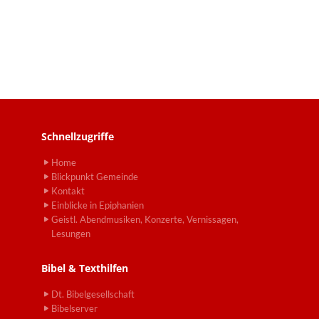
Schnellzugriffe
Home
Blickpunkt Gemeinde
Kontakt
Einblicke in Epiphanien
Geistl. Abendmusiken, Konzerte, Vernissagen,
Lesungen
Bibel & Texthilfen
Dt. Bibelgesellschaft
Bibelserver