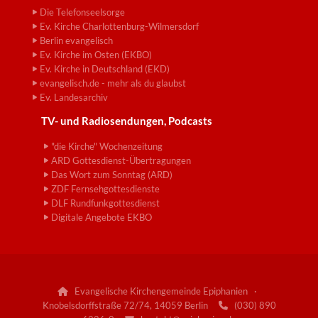
Die Telefonseelsorge
Ev. Kirche Charlottenburg-Wilmersdorf
Berlin evangelisch
Ev. Kirche im Osten (EKBO)
Ev. Kirche in Deutschland (EKD)
evangelisch.de - mehr als du glaubst
Ev. Landesarchiv
TV- und Radiosendungen, Podcasts
"die Kirche" Wochenzeitung
ARD Gottesdienst-Übertragungen
Das Wort zum Sonntag (ARD)
ZDF Fernsehgottesdienste
DLF Rundfunkgottesdienst
Digitale Angebote EKBO
Evangelische Kirchengemeinde Epiphanien ·

Knobelsdorffstraße 72/74, 14059 Berlin
(030) 890
