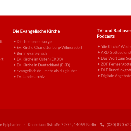
TV- und Radiose
Die Evangelische Kirche
Podcasts
ft
Die Telefonseelsorge
"die Kirche" Woch
Ev. Kirche Charlottenburg-Wilmersdorf
ARD Gottesdiens
Berlin evangelisch
Das Wort zum So
ert
Ev. Kirche im Osten (EKBO)
ZDF Fernsehgotte
Ev. Kirche in Deutschland (EKD)
DLF Rundfunkgott
evangelisch.de - mehr als du glaubst
Digitale Angebot
Ev. Landesarchiv
e Epiphanien · Knobelsdorffstraße 72/74, 14059 Berlin
(030) 890 6
