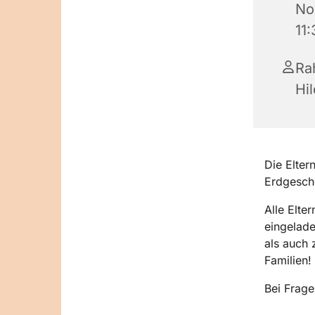
No
11
Ra
Hi
Die Elter
Erdgesch
Alle Elte
eingelade
als auch
Familien!
Bei Frag