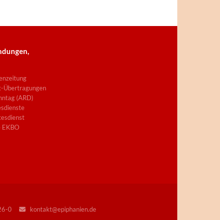
ndungen,
enzeitung
t-Übertragungen
nntag (ARD)
sdienste
esdienst
e EKBO
226-0
kontakt@epiphanien.de
