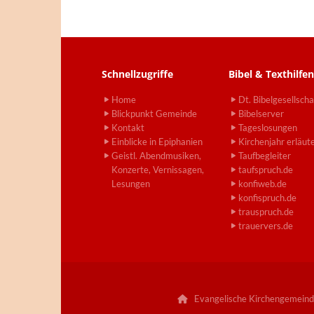
Schnellzugriffe
Bibel & Texthilfen
Home
Dt. Bibelgesellscha
Blickpunkt Gemeinde
Bibelserver
Kontakt
Tageslosungen
Einblicke in Epiphanien
Kirchenjahr erläut
Geistl. Abendmusiken,
Taufbegleiter
Konzerte, Vernissagen,
taufspruch.de
Lesungen
konfiweb.de
konfispruch.de
trauspruch.de
trauervers.de
Evangelische Kirchengemeind
