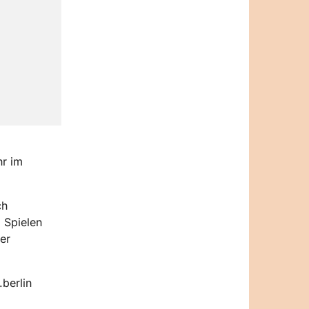
hr im
ch
 Spielen
er
berlin