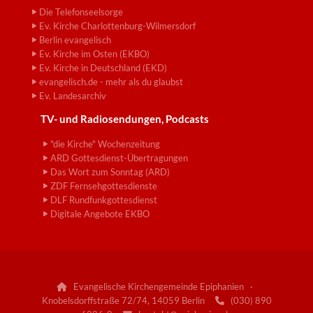
Die Telefonseelsorge
Ev. Kirche Charlottenburg-Wilmersdorf
Berlin evangelisch
Ev. Kirche im Osten (EKBO)
Ev. Kirche in Deutschland (EKD)
evangelisch.de - mehr als du glaubst
Ev. Landesarchiv
TV- und Radiosendungen, Podcasts
"die Kirche" Wochenzeitung
ARD Gottesdienst-Übertragungen
Das Wort zum Sonntag (ARD)
ZDF Fernsehgottesdienste
DLF Rundfunkgottesdienst
Digitale Angebote EKBO
Evangelische Kirchengemeinde Epiphanien ·

Knobelsdorffstraße 72/74, 14059 Berlin
(030) 890
