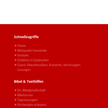
Schnellzugriffe
Home
Blickpunkt Gemeinde
Kontakt
Einblicke in Epiphanien
Geistl. Abendmusiken, Konzerte, Vernissagen,
Lesungen
Bibel & Texthilfen
Dt. Bibelgesellschaft
Bibelserver
Tageslosungen
Kirchenjahr erläutert