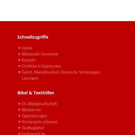
Schnellzugriffe
Home
Blickpunkt Gemeinde
Kontakt
Einblicke in Epiphanien
Geistl. Abendmusiken, Konzerte, Vernissagen,
Lesungen
Bibel & Texthilfen
Dt. Bibelgesellschaft
Bibelserver
Tageslosungen
Kirchenjahr erläutert
Taufbegleiter
taufspruch.de