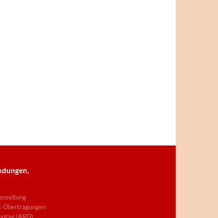
ndungen,
enzeitung
t-Übertragungen
nntag (ARD)