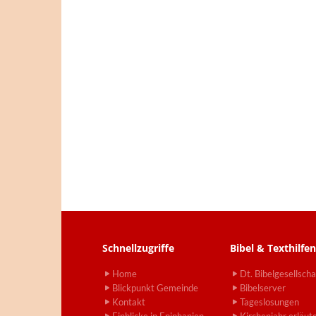
Schnellzugriffe
Bibel & Texthilfen
Home
Dt. Bibelgesellscha
Blickpunkt Gemeinde
Bibelserver
Kontakt
Tageslosungen
Einblicke in Epiphanien
Kirchenjahr erläut