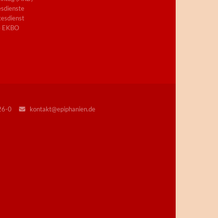
sdienste
esdienst
e EKBO
226-0
kontakt@epiphanien.de
