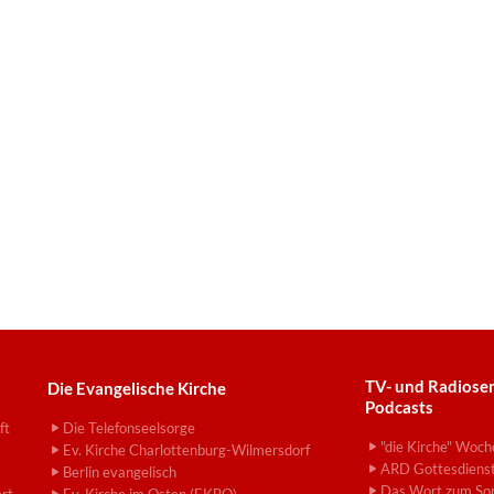
TV- und Radiose
Die Evangelische Kirche
Podcasts
ft
Die Telefonseelsorge
"die Kirche" Woch
Ev. Kirche Charlottenburg-Wilmersdorf
ARD Gottesdiens
Berlin evangelisch
Das Wort zum So
ert
Ev. Kirche im Osten (EKBO)