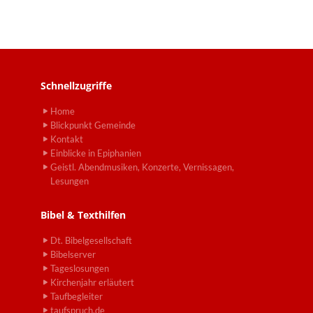
Schnellzugriffe
Home
Blickpunkt Gemeinde
Kontakt
Einblicke in Epiphanien
Geistl. Abendmusiken, Konzerte, Vernissagen,
Lesungen
Bibel & Texthilfen
Dt. Bibelgesellschaft
Bibelserver
Tageslosungen
Kirchenjahr erläutert
Taufbegleiter
taufspruch.de