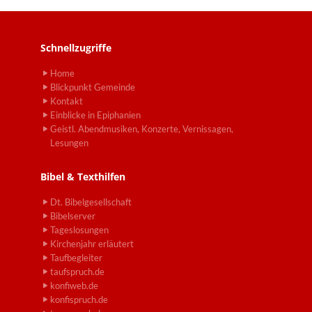
Schnellzugriffe
Home
Blickpunkt Gemeinde
Kontakt
Einblicke in Epiphanien
Geistl. Abendmusiken, Konzerte, Vernissagen,
Lesungen
Bibel & Texthilfen
Dt. Bibelgesellschaft
Bibelserver
Tageslosungen
Kirchenjahr erläutert
Taufbegleiter
taufspruch.de
konfiweb.de
konfispruch.de