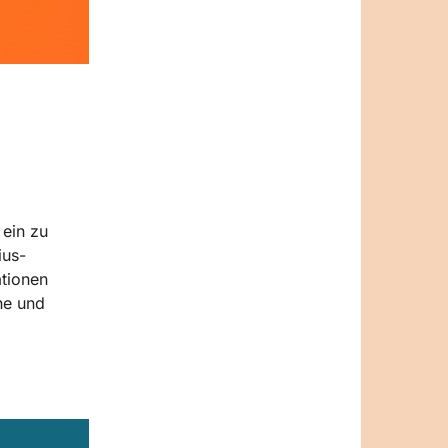
ein zu
ius-
tionen
ne und