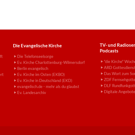
TV- und Radiose
Die Evangelische Kirche
Podcasts
ft
Die Telefonseelsorge
"die Kirche" Woch
Ev. Kirche Charlottenburg-Wilmersdorf
ARD Gottesdiens
Berlin evangelisch
Das Wort zum So
ert
Ev. Kirche im Osten (EKBO)
ZDF Fernsehgotte
Ev. Kirche in Deutschland (EKD)
DLF Rundfunkgott
evangelisch.de - mehr als du glaubst
Digitale Angebot
Ev. Landesarchiv