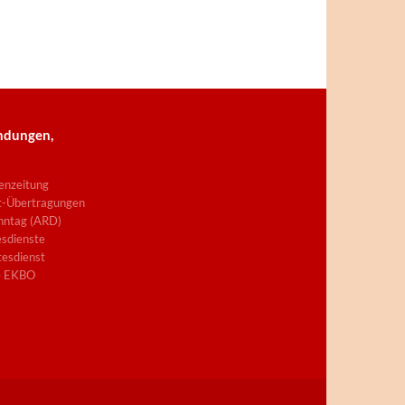
ndungen,
enzeitung
t-Übertragungen
nntag (ARD)
sdienste
esdienst
e EKBO