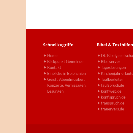
Schnellzugriffe
Bibel & Texthilfen
Home
Dt. Bibelgesellscha
Blickpunkt Gemeinde
Bibelserver
Kontakt
Tageslosungen
Einblicke in Epiphanien
Kirchenjahr erläut
Geistl. Abendmusiken,
Taufbegleiter
Konzerte, Vernissagen,
taufspruch.de
Lesungen
konfiweb.de
konfispruch.de
trauspruch.de
trauervers.de