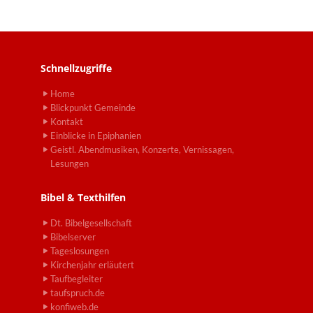
Schnellzugriffe
Home
Blickpunkt Gemeinde
Kontakt
Einblicke in Epiphanien
Geistl. Abendmusiken, Konzerte, Vernissagen,
Lesungen
Bibel & Texthilfen
Dt. Bibelgesellschaft
Bibelserver
Tageslosungen
Kirchenjahr erläutert
Taufbegleiter
taufspruch.de
konfiweb.de