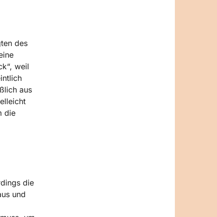
gten des
eine
k“, weil
ntlich
ßlich aus
lleicht
 die
dings die
aus und