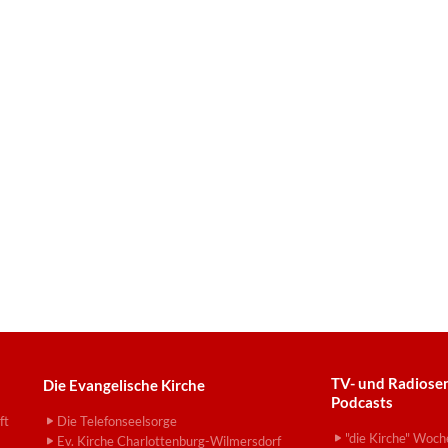
TV- und Radiose
Die Evangelische Kirche
Podcasts
ft
Die Telefonseelsorge
"die Kirche" Woch
Ev. Kirche Charlottenburg-Wilmersdorf