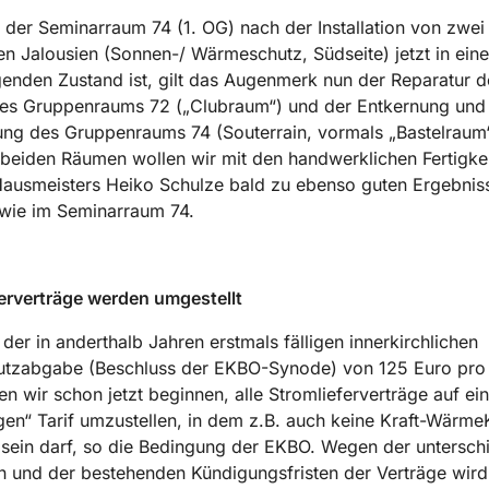
er Seminarraum 74 (1. OG) nach der Installation von zwei
ten Jalousien (Sonnen-/ Wärmeschutz, Südseite) jetzt in ein
enden Zustand ist, gilt das Augenmerk nun der Reparatur d
 des Gruppenraums 72 („Clubraum“) und der Entkernung und
ng des Gruppenraums 74 (Souterrain, vormals „Bastelraum
 beiden Räumen wollen wir mit den handwerklichen Fertigke
Hausmeisters Heiko Schulze bald zu ebenso guten Ergebnis
ie im Seminarraum 74.
erverträge werden umgestellt
der in anderthalb Jahren erstmals fälligen innerkirchlichen
utzabgabe (Beschluss der EKBO-Synode) von 125 Euro pro
n wir schon jetzt beginnen, alle Stromlieferverträge auf ei
gen“ Tarif umzustellen, in dem z.B. auch keine Kraft-Wärm
 sein darf, so die Bedingung der EKBO. Wegen der untersch
n und der bestehenden Kündigungsfristen der Verträge wird