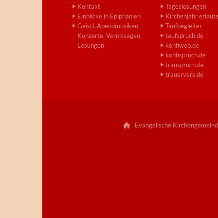
Kontakt
Tageslosungen
Einblicke in Epiphanien
Kirchenjahr erläut
Geistl. Abendmusiken,
Taufbegleiter
Konzerte, Vernissagen,
taufspruch.de
Lesungen
konfiweb.de
konfispruch.de
trauspruch.de
trauervers.de
Evangelische Kirchengemeind
