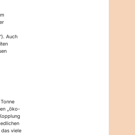
em
er
“). Auch
iten
sen
 Tonne
nen „öko-
eKopplung
iedlichen
 das viele