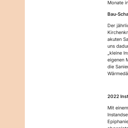
Monate i
Bau-Scha
Der jährl
Kirchenkr
akuten Sa
uns dadur
„kleine I
eigenen M
die Sanie
Wärmedäm
2022 Ins
Mit einem
Instands
Epiphanie