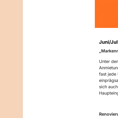
Juni/Jul
„Markenn
Unter de
Anmietung
fast jede
einprägsa
sich auch
Haupteing
Renovier