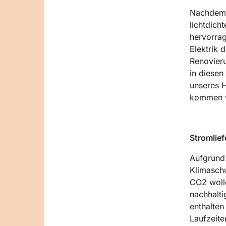
Nachdem d
lichtdich
hervorrag
Elektrik
Renovieru
in diesen
unseres 
kommen w
Stromlief
Aufgrund 
Klimasch
CO2 wolle
nachhalti
enthalten
Laufzeite