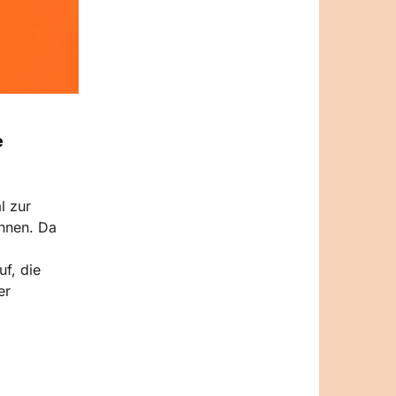
e
l zur
ennen. Da
f, die
er