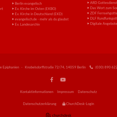
ARD Gottesdiens
Berlin evangelisch
Das Wort zum So
ert
Ev. Kirche im Osten (EKBO)
ZDF Fernsehgotte
Ev. Kirche in Deutschland (EKD)
DLF Rundfunkgott
evangelisch.de - mehr als du glaubst
Digitale Angebot
Ev. Landesarchiv
e Epiphanien · Knobelsdorffstraße 72/74, 14059 Berlin
(030) 890 6

Kontaktinformationen
Impressum
Datenschutz
Datenschutzerklärung
ChurchDesk-Login