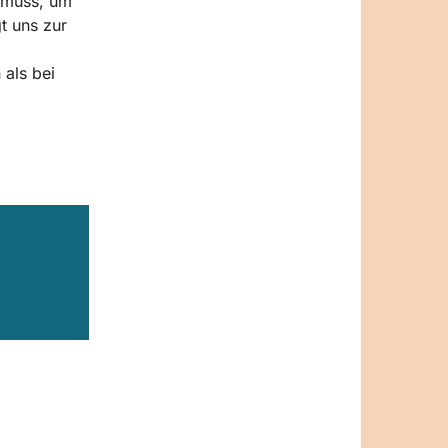
n muss, um
t uns zur
 als bei