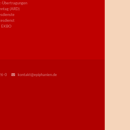
t-Übertragungen
nntag (ARD)
sdienste
esdienst
e EKBO
226-0
kontakt@epiphanien.de
