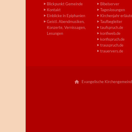
Blickpunkt Gemeinde
Bibelserver
Kontakt
Tageslosungen
Einblicke in Epiphanien
Kirchenjahr erläut
Geistl. Abendmusiken,
Taufbegleiter
Konzerte, Vernissagen,
taufspruch.de
Lesungen
konfiweb.de
konfispruch.de
trauspruch.de
trauervers.de
Evangelische Kirchengemeind
