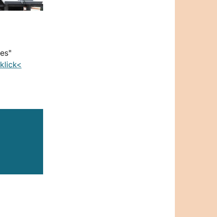
res"
klick<