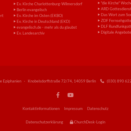
"die Kirche" Woch
Ev. Kirche Charlottenburg-Wilmersdorf
ARD Gottesdiens
Berlin evangelisch
Das Wort zum So
ert
Ev. Kirche im Osten (EKBO)
ZDF Fernsehgotte
Ev. Kirche in Deutschland (EKD)
DLF Rundfunkgott
evangelisch.de - mehr als du glaubst
Digitale Angebot
Ev. Landesarchiv
e Epiphanien · Knobelsdorffstraße 72/74, 14059 Berlin
(030) 890 6

Kontaktinformationen
Impressum
Datenschutz
Datenschutzerklärung
ChurchDesk-Login