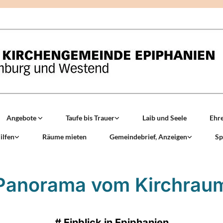
Angebote
Taufe bis Trauer
Laib und Seele
Ehr
ilfen
Räume mieten
Gemeindebrief, Anzeigen
Sp
Panorama vom Kirchrau
#
Einblick in Epiphanien