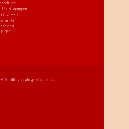
enzeitung
t-Übertragungen
nntag (ARD)
sdienste
esdienst
e EKBO
226-0
kontakt@epiphanien.de
