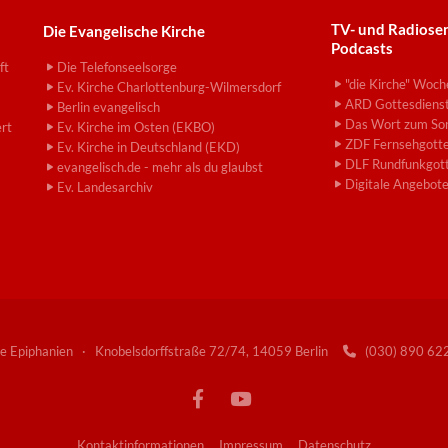
TV- und Radiose
Die Evangelische Kirche
Podcasts
ft
Die Telefonseelsorge
"die Kirche" Woch
Ev. Kirche Charlottenburg-Wilmersdorf
ARD Gottesdiens
Berlin evangelisch
Das Wort zum So
ert
Ev. Kirche im Osten (EKBO)
ZDF Fernsehgotte
Ev. Kirche in Deutschland (EKD)
DLF Rundfunkgott
evangelisch.de - mehr als du glaubst
Digitale Angebot
Ev. Landesarchiv
e Epiphanien · Knobelsdorffstraße 72/74, 14059 Berlin
(030) 890 6

Kontaktinformationen
Impressum
Datenschutz