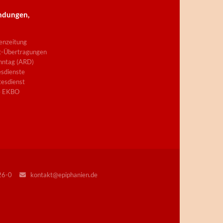
ndungen,
enzeitung
t-Übertragungen
nntag (ARD)
sdienste
esdienst
e EKBO
226-0
kontakt@epiphanien.de
