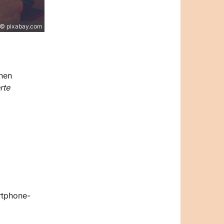
© pixabay.com
inen
rte
rtphone-