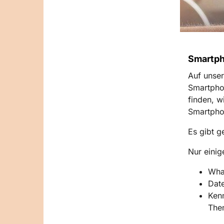
Smartph
Auf unser
Smartpho
finden, w
Smartphon
Es gibt g
Nur eini
Wha
Date
Kenn
The