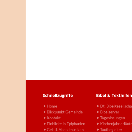
Schnellzugriffe
Bibel & Texthilfen
Home
Dt. Bibelgesellscha
Blickpunkt Gemeinde
Bibelserver
Kontakt
Tageslosungen
Einblicke in Epiphanien
Kirchenjahr erläut
Geistl. Abendmusiken,
Taufbegleiter