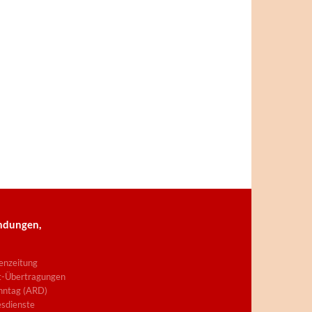
ndungen,
enzeitung
t-Übertragungen
nntag (ARD)
sdienste