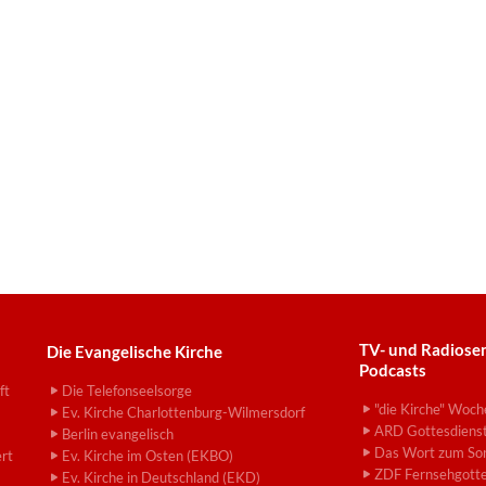
TV- und Radiose
Die Evangelische Kirche
Podcasts
ft
Die Telefonseelsorge
"die Kirche" Woch
Ev. Kirche Charlottenburg-Wilmersdorf
ARD Gottesdiens
Berlin evangelisch
Das Wort zum So
ert
Ev. Kirche im Osten (EKBO)
ZDF Fernsehgotte
Ev. Kirche in Deutschland (EKD)