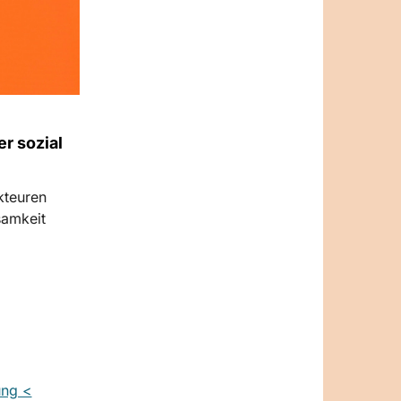
r sozial
kteuren
samkeit
ung <