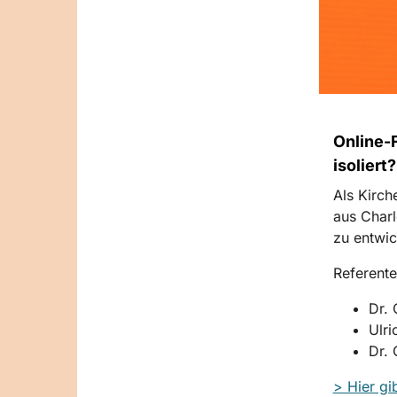
Online-F
isoliert
Als Kirch
aus Charl
zu entwic
Referente
Dr. 
Ulri
Dr. 
> Hier g