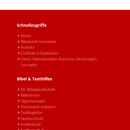
Schnellzugriffe
Home
Blickpunkt Gemeinde
Kontakt
Einblicke in Epiphanien
Geistl. Abendmusiken, Konzerte, Vernissagen,
Lesungen
Bibel & Texthilfen
Dt. Bibelgesellschaft
Bibelserver
Tageslosungen
Kirchenjahr erläutert
Taufbegleiter
taufspruch.de
konfiweb.de