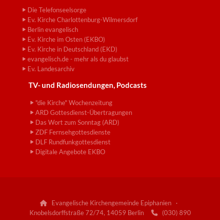
Die Telefonseelsorge
Ev. Kirche Charlottenburg-Wilmersdorf
Berlin evangelisch
Ev. Kirche im Osten (EKBO)
Ev. Kirche in Deutschland (EKD)
evangelisch.de - mehr als du glaubst
Ev. Landesarchiv
TV- und Radiosendungen, Podcasts
"die Kirche" Wochenzeitung
ARD Gottesdienst-Übertragungen
Das Wort zum Sonntag (ARD)
ZDF Fernsehgottesdienste
DLF Rundfunkgottesdienst
Digitale Angebote EKBO
Evangelische Kirchengemeinde Epiphanien ·

Knobelsdorffstraße 72/74, 14059 Berlin
(030) 890
