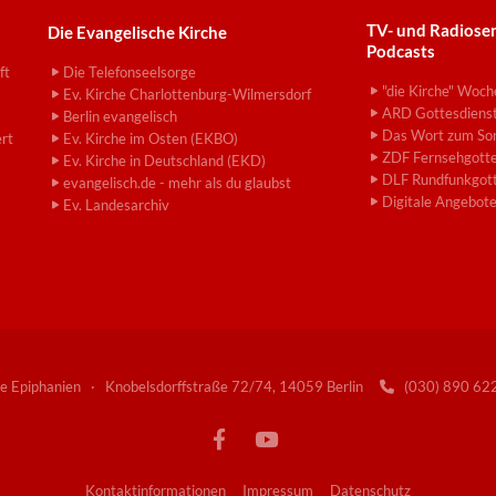
TV- und Radiose
Die Evangelische Kirche
Podcasts
ft
Die Telefonseelsorge
"die Kirche" Woch
Ev. Kirche Charlottenburg-Wilmersdorf
ARD Gottesdiens
Berlin evangelisch
Das Wort zum So
ert
Ev. Kirche im Osten (EKBO)
ZDF Fernsehgotte
Ev. Kirche in Deutschland (EKD)
DLF Rundfunkgott
evangelisch.de - mehr als du glaubst
Digitale Angebot
Ev. Landesarchiv
e Epiphanien · Knobelsdorffstraße 72/74, 14059 Berlin
(030) 890 6

Kontaktinformationen
Impressum
Datenschutz