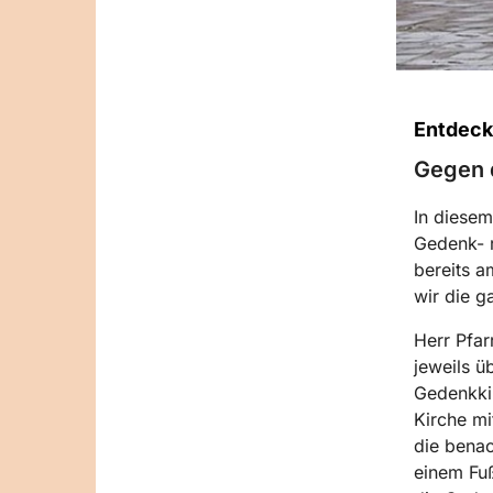
Entdeck
Gegen 
In diesem
Gedenk- r
bereits a
wir die g
Herr Pfar
jeweils ü
Gedenkki
Kirche mi
die bena
einem Fuß