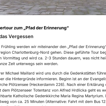
ertour zum „Pfad der Erinnerung“
das Vergessen
 Frühling werden wir miteinander den „Pfad der Erinnerung“
egion Charlottenburg-Nord gehen. Diese geführte Tour beg
m Vormittag und wird ca. 2-3 Stunden dauern, was nicht hei
anze Zeit unterwegs sein werden.
rer Michael Maillard wird uns durch die Gedenkstätten führ
ber die Hintergründe informieren. Beginn ist an der Evangel
rche Plötzensee (Heckerdamm 226). Nach einer Erklärung 
t dem Plötzenseer Totentanz von Alfred Hrdlicka geht es we
chbarte Katholische Gedenkkirche Maria Regina Martyrium.
weg von ca. 25 Minuten (Alternative: Fahrt mit dem Bus 12