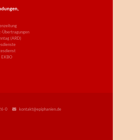
ndungen,
enzeitung
t-Übertragungen
nntag (ARD)
sdienste
esdienst
e EKBO
226-0
kontakt@epiphanien.de
