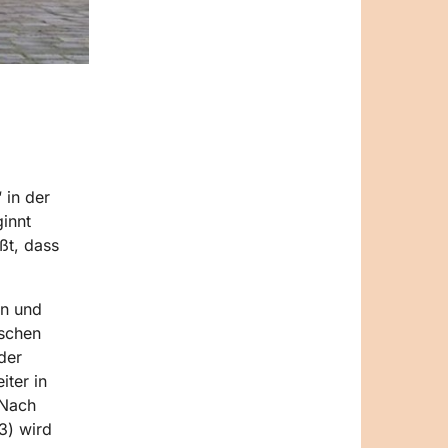
 in der
innt
ßt, dass
en und
ischen
der
iter in
 Nach
3) wird