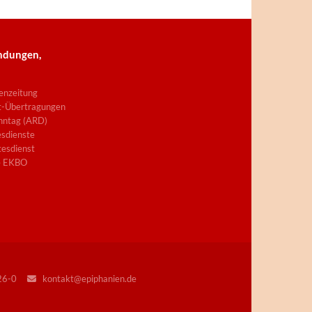
ndungen,
enzeitung
t-Übertragungen
nntag (ARD)
sdienste
esdienst
e EKBO
226-0
kontakt@epiphanien.de
