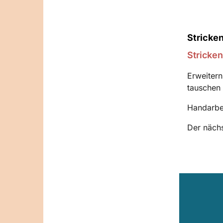
Stricke
Stricken
Erweitern
tauschen 
Handarbei
Der nächs