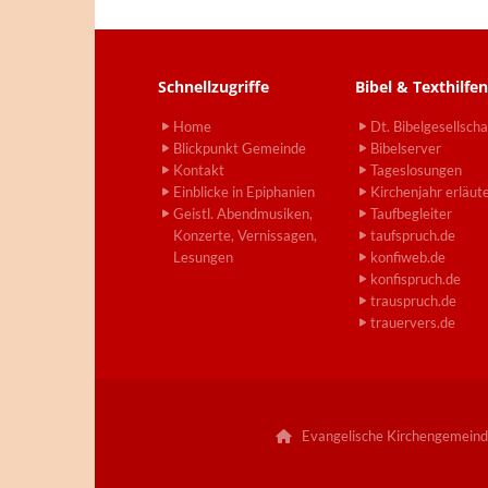
Schnellzugriffe
Bibel & Texthilfen
Home
Dt. Bibelgesellscha
Blickpunkt Gemeinde
Bibelserver
Kontakt
Tageslosungen
Einblicke in Epiphanien
Kirchenjahr erläut
Geistl. Abendmusiken,
Taufbegleiter
Konzerte, Vernissagen,
taufspruch.de
Lesungen
konfiweb.de
konfispruch.de
trauspruch.de
trauervers.de
Evangelische Kirchengemeind
