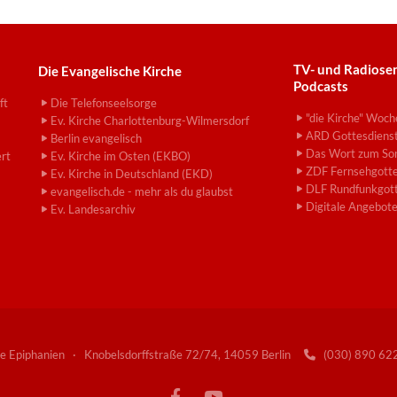
TV- und Radiose
Die Evangelische Kirche
Podcasts
ft
Die Telefonseelsorge
"die Kirche" Woch
Ev. Kirche Charlottenburg-Wilmersdorf
ARD Gottesdiens
Berlin evangelisch
Das Wort zum So
ert
Ev. Kirche im Osten (EKBO)
ZDF Fernsehgotte
Ev. Kirche in Deutschland (EKD)
DLF Rundfunkgott
evangelisch.de - mehr als du glaubst
Digitale Angebot
Ev. Landesarchiv
e Epiphanien · Knobelsdorffstraße 72/74, 14059 Berlin
(030) 890 6
