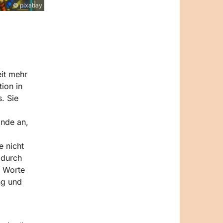
© pixabay
eit mehr
tion in
. Sie
ände an,
e nicht
 durch
n Worte
ng und