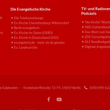
TV- und Radiose
Die Evangelische Kirche
Podcasts
ft
Die Telefonseelsorge
"die Kirche" Woch
Ev. Kirche Charlottenburg-Wilmersdorf
ARD Gottesdiens
Berlin evangelisch
Das Wort zum So
ert
Ev. Kirche im Osten (EKBO)
ZDF Fernsehgotte
Ev. Kirche in Deutschland (EKD)
DLF Rundfunkgott
evangelisch.de - mehr als du glaubst
Digitale Angebot
Ev. Landesarchiv
e Epiphanien · Knobelsdorffstraße 72/74, 14059 Berlin
(030) 890 6
