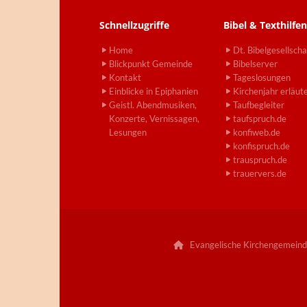
Schnellzugriffe
Bibel & Texthilfen
Home
Dt. Bibelgesellscha
Blickpunkt Gemeinde
Bibelserver
Kontakt
Tageslosungen
Einblicke in Epiphanien
Kirchenjahr erläut
Geistl. Abendmusiken,
Taufbegleiter
Konzerte, Vernissagen,
taufspruch.de
Lesungen
konfiweb.de
konfispruch.de
trauspruch.de
trauervers.de
Evangelische Kirchengemeind
