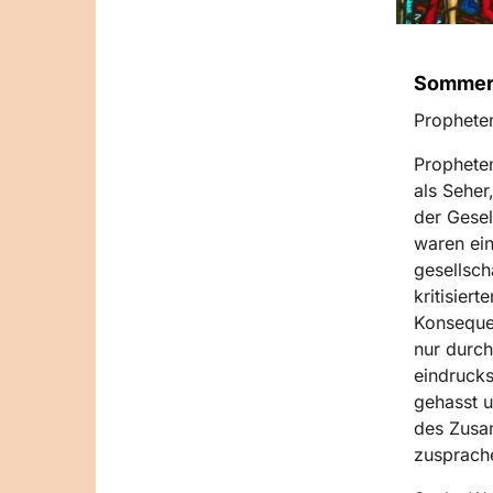
Sommer-
Propheten
Propheten
als Seher
der Gesel
waren ein
gesellsch
kritisier
Konsequen
nur durch
eindrucks
gehasst u
des Zusa
zusprache