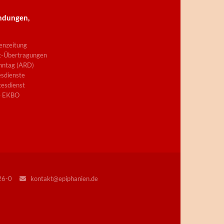
ndungen,
enzeitung
t-Übertragungen
nntag (ARD)
sdienste
esdienst
e EKBO
226-0
kontakt@epiphanien.de
