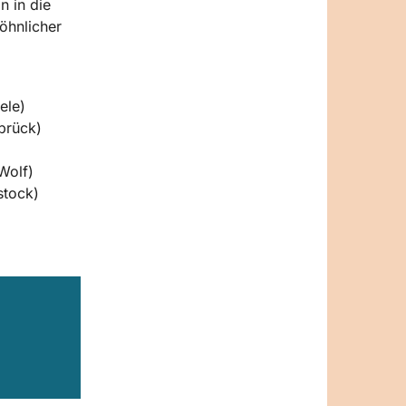
n in die
öhnlicher
ele)
brück)
Wolf)
stock)