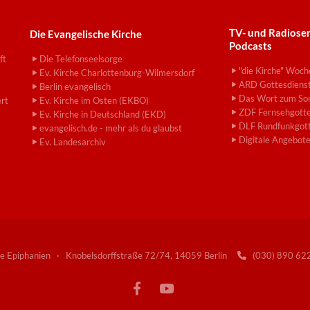
TV- und Radiose
Die Evangelische Kirche
Podcasts
ft
Die Telefonseelsorge
"die Kirche" Woch
Ev. Kirche Charlottenburg-Wilmersdorf
ARD Gottesdiens
Berlin evangelisch
Das Wort zum So
ert
Ev. Kirche im Osten (EKBO)
ZDF Fernsehgotte
Ev. Kirche in Deutschland (EKD)
DLF Rundfunkgott
evangelisch.de - mehr als du glaubst
Digitale Angebot
Ev. Landesarchiv
e Epiphanien · Knobelsdorffstraße 72/74, 14059 Berlin
(030) 890 6
