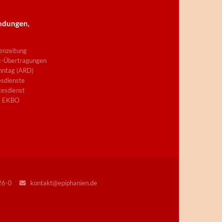
ndungen,
enzeitung
t-Übertragungen
nntag (ARD)
sdienste
esdienst
e EKBO
226-0
kontakt@epiphanien.de
