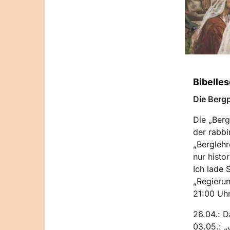
Bibelle
Die Bergp
Die „Berg
der rabbi
„Berglehr
nur histo
Ich lade 
„Regierun
21:00 Uhr
26.04.: D
03.05.: „