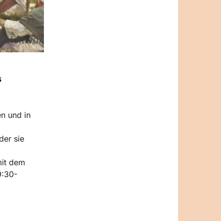
s
en und in
der sie
mit dem
9:30-