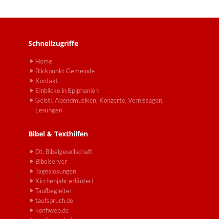
Schnellzugriffe
Home
Blickpunkt Gemeinde
Kontakt
Einblicke in Epiphanien
Geistl. Abendmusiken, Konzerte, Vernissagen,
Lesungen
Bibel & Texthilfen
Dt. Bibelgesellschaft
Bibelserver
Tageslosungen
Kirchenjahr erläutert
Taufbegleiter
taufspruch.de
konfiweb.de