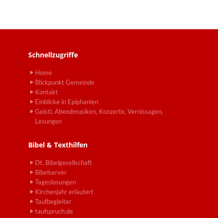
Schnellzugriffe
Home
Blickpunkt Gemeinde
Kontakt
Einblicke in Epiphanien
Geistl. Abendmusiken, Konzerte, Vernissagen,
Lesungen
Bibel & Texthilfen
Dt. Bibelgesellschaft
Bibelserver
Tageslosungen
Kirchenjahr erläutert
Taufbegleiter
taufspruch.de