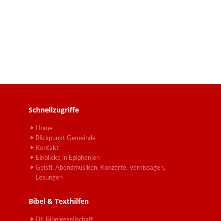
Schnellzugriffe
Home
Blickpunkt Gemeinde
Kontakt
Einblicke in Epiphanien
Geistl. Abendmusiken, Konzerte, Vernissagen,
Lesungen
Bibel & Texthilfen
Dt. Bibelgesellschaft